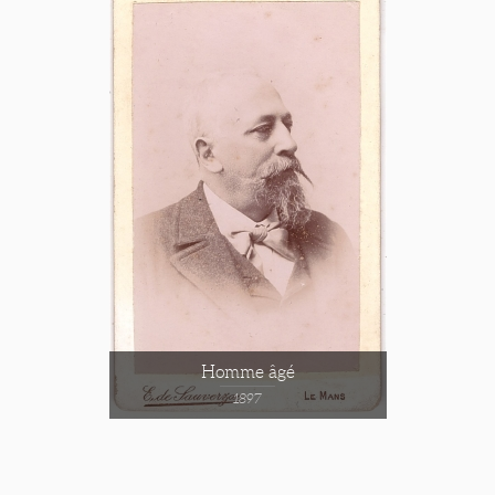
Homme âgé
1897