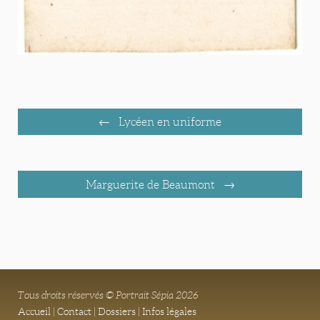
Lycéen en uniforme
Marguerite de Beaumont
Tous droits réservés © Portrait Sépia 2026
Accueil
|
Contact
|
Dossiers
|
Infos légales