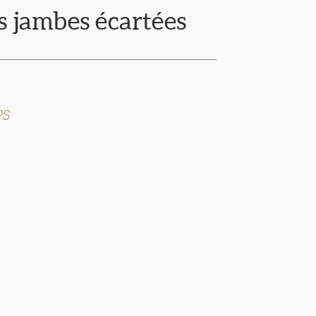
 jambes écartées
PS