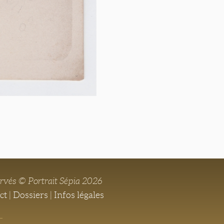
ervés © Portrait Sépia 2026
ct
|
Dossiers
|
Infos légales