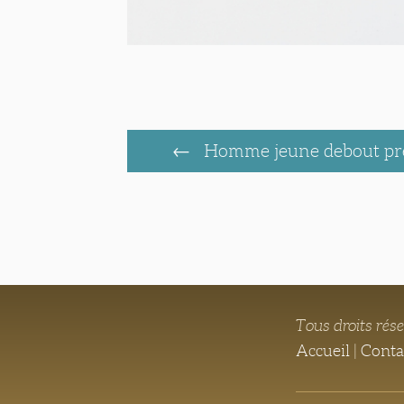
Homme jeune debout près
Tous droits rés
Accueil
|
Conta