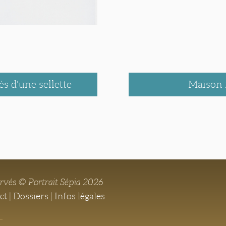
 d'une sellette
Maison f
ervés © Portrait Sépia 2026
ct
|
Dossiers
|
Infos légales