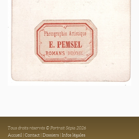
Tous droits réservés © Portrait Sépia 2026
Accueil
|
Contact
|
Dossiers
|
Infos légales