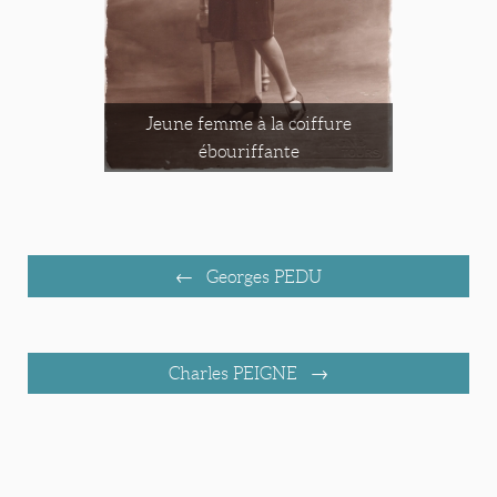
Jeune femme à la coiffure
ébouriffante
Georges PEDU
Charles PEIGNE