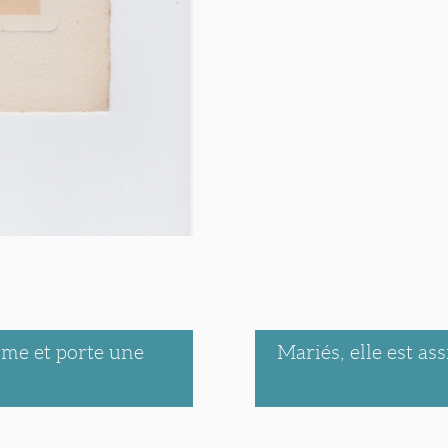
rme et porte une
Mariés, elle est as