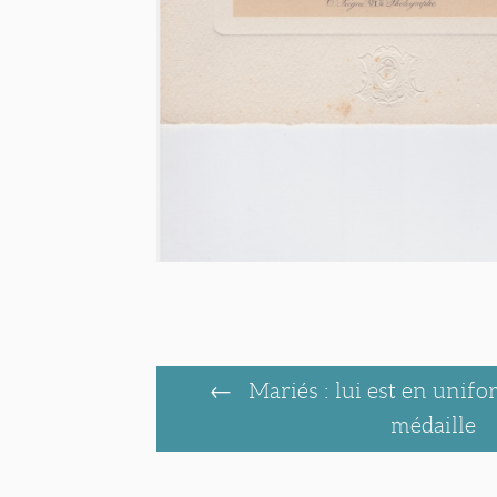
Mariés : lui est en unifo
médaille