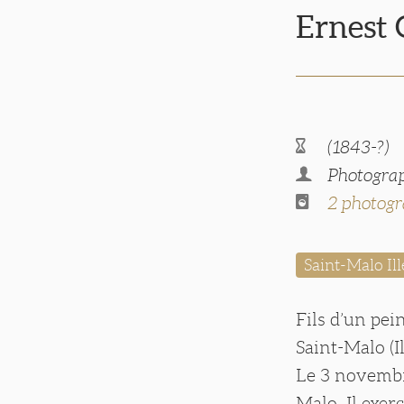
Ernest
(1843-?)
Photograp
2 photogr
Saint-Malo Ill
Fils d’un pei
Saint-Malo (Il
Le 3 novembre
Malo. Il exerc