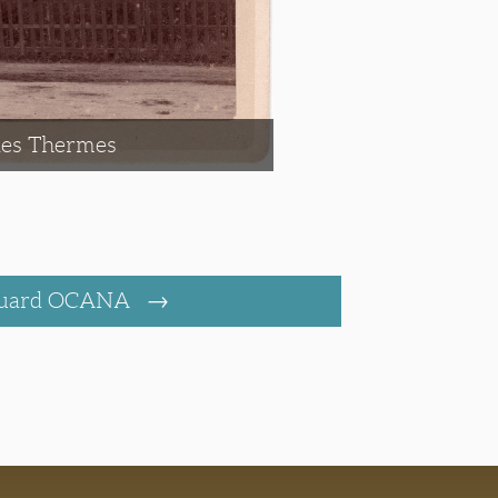
des Thermes
uard OCANA