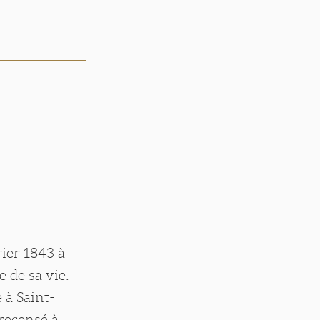
rier 1843 à
e de sa vie.
 à Saint-
 recensé à