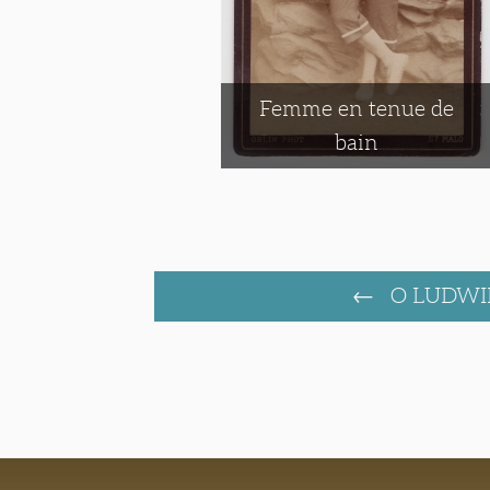
Femme en tenue de
bain
O LUDWI