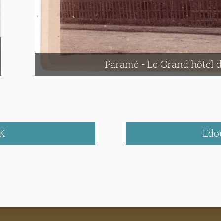
Paramé - Le Grand hôtel 
K
Edo