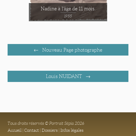
Nadine à l'âge de 11 mois.
1955
Nouveau Page photographe
Louis NUIDANT
Tous droits réservés © Portrait Sépia 2026
Accueil
|
Contact
|
Dossiers
|
Infos légales