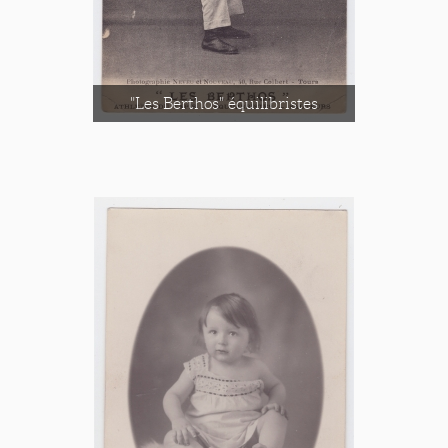
"Les Berthos" équilibristes