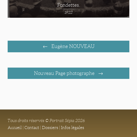
Fondettes.
1922
Eugène NOUVEAU
Nouveau Page photographe
Tous droits réservés © Portrait Sépia 2026
Accueil
|
Contact
|
Dossiers
|
Infos légales