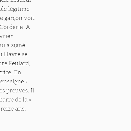
ple légitime
e garçon voit
 Corderie. A
vrier
i a signé
du Havre se
dre Feulard,
trice. En
’enseigne «
es preuves. Il
barre de la «
reize ans.