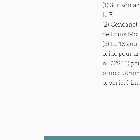
(1) Sur son a
le E.
(2) Geneanet
de Louis Mouë
(3) Le 18 ao
bride pour ar
n° 22943) pou
prince Jérôme
propriété indu