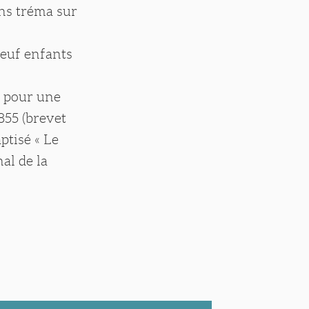
ans tréma sur
neuf enfants
t pour une
855 (brevet
ptisé « Le
al de la