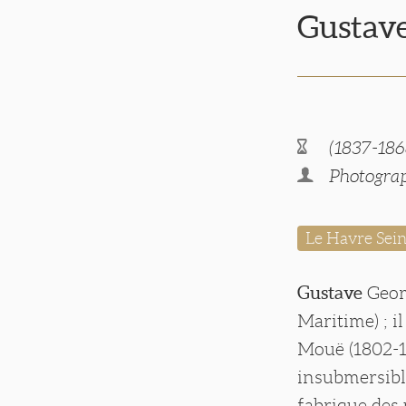
Gusta
(1837-186
Photograp
Le Havre Sei
Gustave
Georg
Maritime) ; i
Mouë (1802-1
insubmersible
fabrique des 