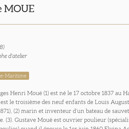
ve MOUE
8)
he d'atelier
ne-Maritime
es Henri Mouë (1) est né le 17 octobre 1837 au H
l est le troisième des neuf enfants de Louis Augus
871), (2) marin et inventeur d’un bateau de sauve
. (3). Gustave Mouë est ouvrier poulieur (spéciali
poulies) quand il épouse le 1er juin 1860 Elvina 