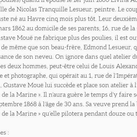
fille de Nicolas Tranquille Lesueur, peintre. Le cou
uste né au Havre cinq mois plus tôt. Leur deuxièm
 mars 1862 au domicile de ses parents, 16, rue de la
ustave Mouë ne fabrique plus des poulies, il est ou
 de même que son beau-frère, Edmond Lesueur, qu
ssance de son neveu. On ignore dans quel atelier 
les deux hommes, peut-être celui de Louis Alexan
re et photographe, qui opérait au 1, rue de l’Impéra
 Gustave Mouë lui succède et place son atelier à l
de la Marine ». Il n’aura guère le temps d’y faire s
ptembre 1868 à l’âge de 30 ans. Sa veuve prend la 
de la Marine » qu’elle pilotera pendant douze ou t
es :