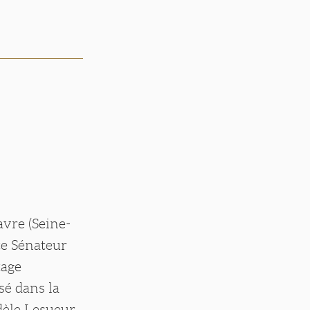
avre (Seine-
te Sénateur
tage
sé dans la
Adèle Lesueur