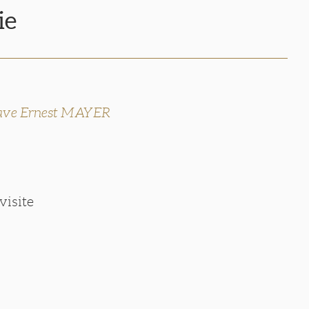
ie
ave Ernest MAYER
visite