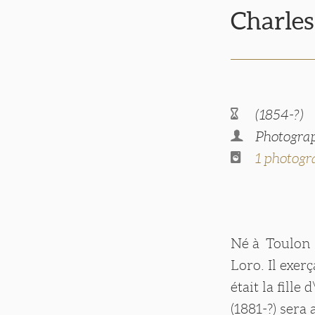
Charle
(1854-?)
Photogra
1 photogr
Né à Toulon (V
Loro. Il exer
était la fille
(1881-?) sera