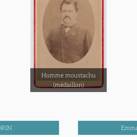
Homme moustachu
(médaillon)
ORIN
Emma