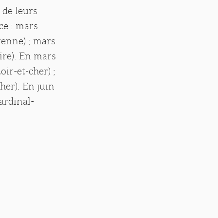
 de leurs
ce : mars
yenne) ; mars
ire). En mars
ir-et-cher) ;
her). En juin
ardinal-