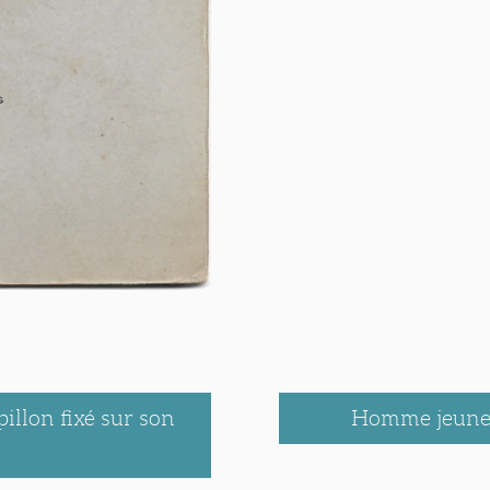
llon fixé sur son
Homme jeune q