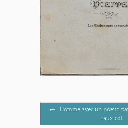
Homme avec un noeud papi
faux-col