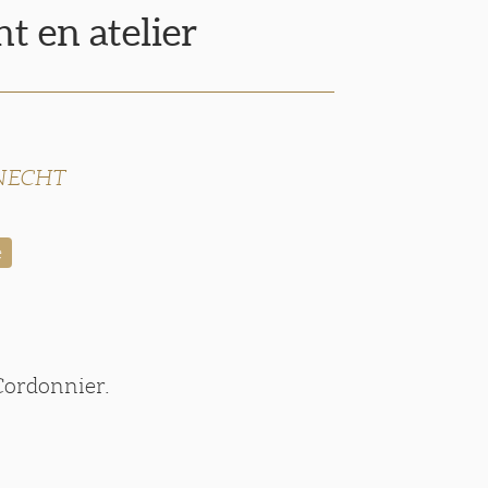
t en atelier
 KNECHT
e
 Cordonnier.