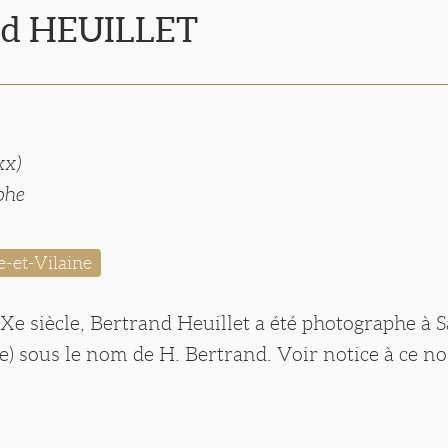
nd HEUILLET
xx)
phe
e-et-Vilaine
IXe siècle, Bertrand Heuillet a été photographe à 
ine) sous le nom de H. Bertrand. Voir notice à ce n