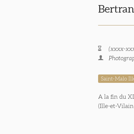
Bertra
(xxxx-xx
Photogra
Saint-Malo Ill
A la fin du X
(Ille-et-Vila