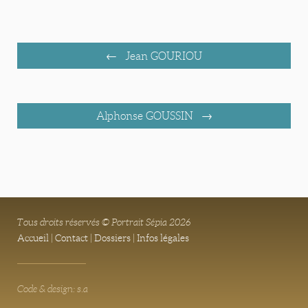
Jean GOURIOU
Alphonse GOUSSIN
Tous droits réservés © Portrait Sépia 2026
Accueil
|
Contact
|
Dossiers
|
Infos légales
Code & design: s.a