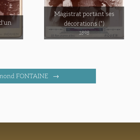
Magistrat portant ses
 d'un
décorations (*)
1898
dmond FONTAINE