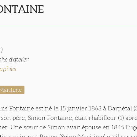
FONTAINE
1)
he d'atelier
aphies
Maritime
is Fontaine est né le 15 janvier 1863 à Darnétal (
son père, Simon Fontaine, était rhabilleur (1) aprè
er. Une sœur de Simon avait épousé en 1845 Eu
iste peintre à Rouen (Seine-Maritime) où il sera