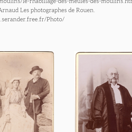
-moulins/le-rhabillage-des-meules-des-moulins.ht
 Arnaud Les photographes de Rouen.
.serander.free.fr/Photo/