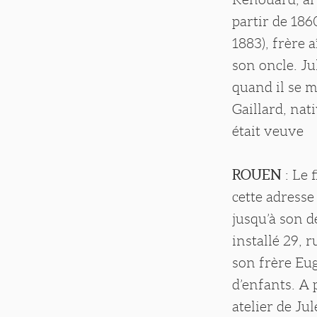
partir de 186
1883), frère 
son oncle. J
quand il se m
Gaillard, nat
était veuve
ROUEN
: Le 
cette adress
jusqu’à son dé
installé 29, 
son frère Eug
d’enfants. A 
atelier de Ju