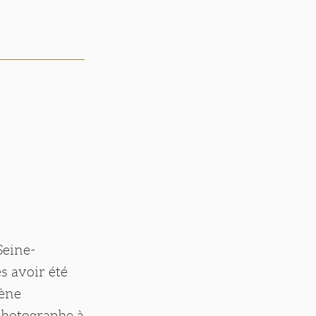
Seine-
s avoir été
gène
 photographe à