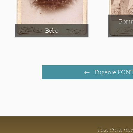
Portr
Bébé
Eugénie FON
Tous droits rés