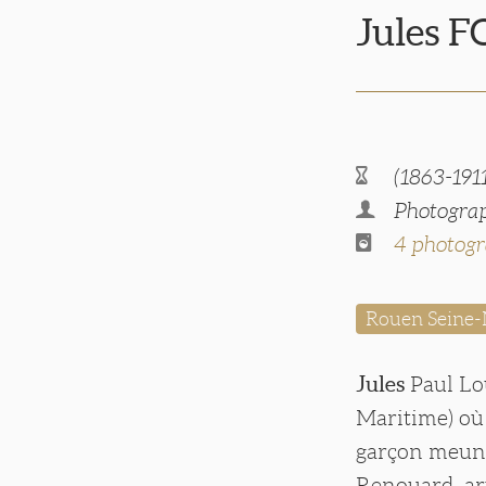
Jules 
(1863-191
Photograp
4 photogr
Rouen Seine-
Jules
Paul Lou
Maritime) où 
garçon meuni
Renouard, art