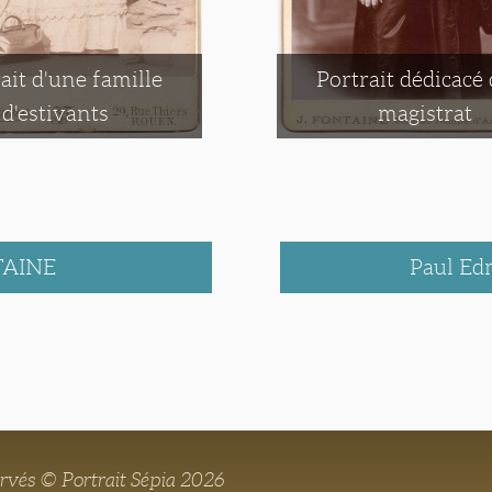
ait d'une famille
Portrait dédicacé
d'estivants
magistrat
TAINE
Paul E
ervés © Portrait Sépia 2026