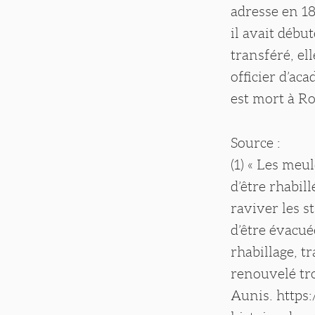
adresse en 18
il avait débu
transféré, ell
officier d’aca
est mort à Ro
Source :
(1) « Les meu
d’être rhabill
raviver les s
d’être évacué
rhabillage, t
renouvelé tr
Aunis. https