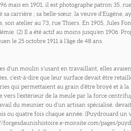
96 mais en 1901, il est photographe patron 35, rue
té sa carrière ; sa belle-sœur, la veuve d’Eugène, a
e, son atelier au 73, rue Thiers. En 1905, Jules Fon
démie. (2) Il a été actif au moins jusqu’en 1906. Prop
uen le 25 octobre 1911 à l’âge de 48 ans.
les d’un moulin s’usant en travaillant, elles avaie
ées, c’est-à-dire que leur surface devait être retaill
tries qui permettaient au grain d’être broyé et à l
e vers l’extérieur de la meule par la force centrifu
ravail du meunier ou d’un artisan spécialisé, devait
ois ou quatre fois chaque année. (Puydrouard un v
://forgesdaunishistoire.e-monsite.com/pages/puy