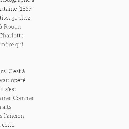
ontaine (1857-
ntissage chez
 à Rouen
 Charlotte
a mère qui
rs. C’est à
vait opéré
l s’est
ntaine. Comme
raits
s l’ancien
 cette