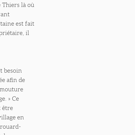
 Thiers là où
yant
taine est fait
riétaire, il
nt besoin
ée afin de
a mouture
ge. » Ce
 être
illage en
drouard-