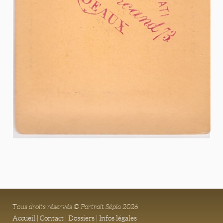
Tous droits réservés © Portrait Sépia 2026
Accueil
|
Contact
|
Dossiers
|
Infos légales