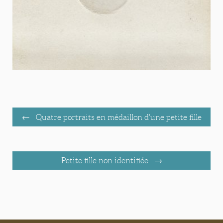
Quatre portraits en médaillon d'une petite fille
Petite fille non identifiée