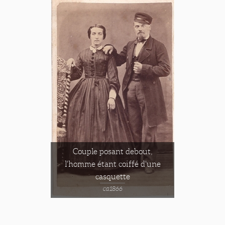
Couple posant debout,
l'homme étant coiffé d'une
casquette
ca1866