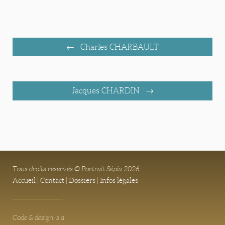
Charles CHARBAULT
Jacques CHARDIN
Tous droits réservés © Portrait Sépia 2026
Accueil
|
Contact
|
Dossiers
|
Infos légales
Code & design: s.a