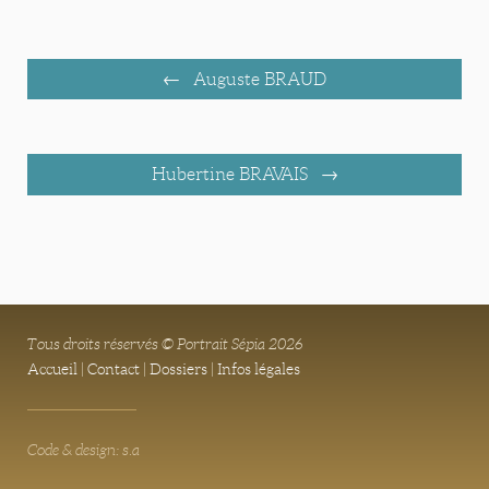
Auguste BRAUD
Hubertine BRAVAIS
Tous droits réservés © Portrait Sépia 2026
Accueil
|
Contact
|
Dossiers
|
Infos légales
Code & design: s.a