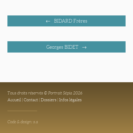
BIDARD Frères
Georges BIDET
Tous droits réservés © Portrait Sépia 2026
Accueil
|
Contact
|
Dossiers
|
Infos légales
Code & design: s.a