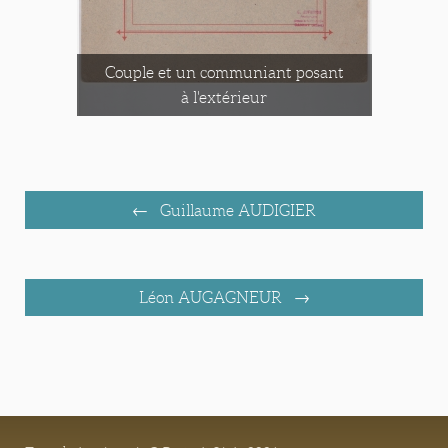
Couple et un communiant posant
à l'extérieur
Guillaume AUDIGIER
Léon AUGAGNEUR