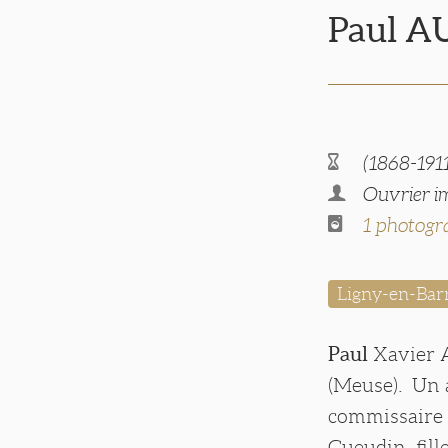
Paul 
(1868-191
Ouvrier i
1 photogr
Ligny-en-Bar
Paul
Xavier A
(Meuse). Un a
commissaire 
Gueudin, fill