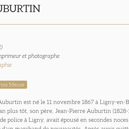
AUBURTIN
1)
mprimeur et photographe
aphie
rois Meuse
uburtin est né le 11 novembre 1867 à Ligny-en-B
n plus tôt, son père, Jean-Pierre Auburtin (1828-
de police à Ligny, avait épousé en secondes noc
e d’un marchand de nouveautés. Après avoir quitté