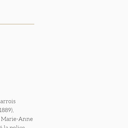
arrois
1889),
es Marie-Anne
 la police,