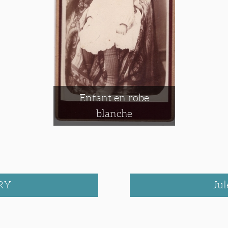
Enfant en robe
blanche
RY
Ju