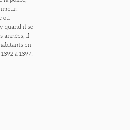
rimeur.
e où
ny quand il se
s années, Il
 habitants en
 1892 à 1897.