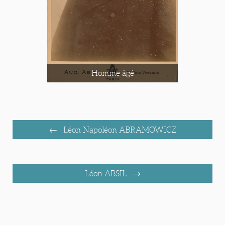
Homme âgé
Léon Napoléon ABRAMOWICZ
Léon ABSIL