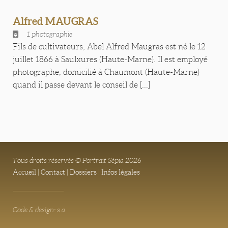
Alfred MAUGRAS
1 photographie
Fils de cultivateurs, Abel Alfred Maugras est né le 12
juillet 1866 à Saulxures (Haute-Marne). Il est employé
photographe, domicilié à Chaumont (Haute-Marne)
quand il passe devant le conseil de [...]
Tous droits réservés © Portrait Sépia 2026
Accueil
|
Contact
|
Dossiers
|
Infos légales
Code & design: s.a