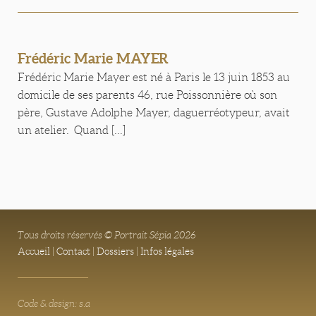
Frédéric Marie MAYER
Frédéric Marie Mayer est né à Paris le 13 juin 1853 au
domicile de ses parents 46, rue Poissonnière où son
père, Gustave Adolphe Mayer, daguerréotypeur, avait
un atelier. Quand [...]
Tous droits réservés © Portrait Sépia 2026
Accueil
|
Contact
|
Dossiers
|
Infos légales
Code & design: s.a