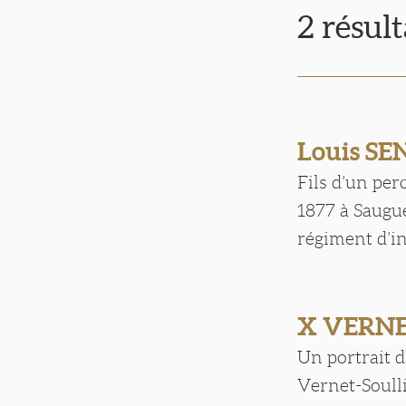
2 résul
Louis S
Fils d’un per
1877 à Saugue
régiment d’inf
X VERNE
Un portrait d
Vernet-Soulli