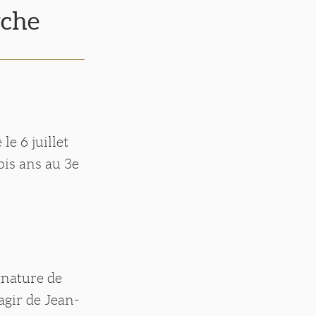
rche
e 6 juillet
ois ans au 3e
ignature de
agir de Jean-