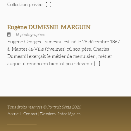
Collection privée. [...]
Eugène DUMESNIL MARGUIN
16 photographies
Eugène Georges Dumesnil est né le 28 décembre 1867
à Mantes-la-Ville (Yvelines) où son père, Charles
Dumesnil exerçait le métier de menuisier ; métier
auquel il renoncera bientôt pour devenir [...]
Tous droits réservés © Portrait Sépia 2026
Accueil
|
Contact
|
Dossiers
|
Infos légales