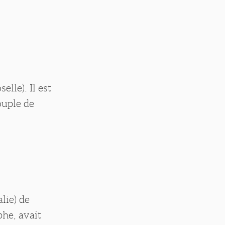
lle). Il est
ouple de
lie) de
phe, avait