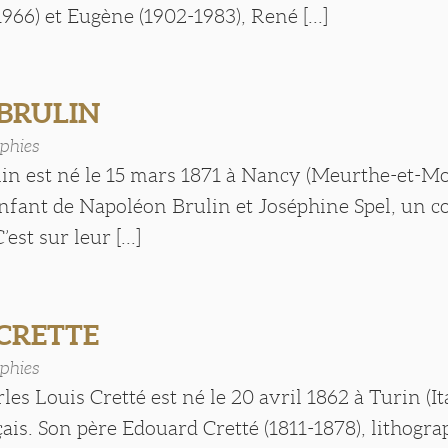
966) et Eugène (1902-1983), René [...]
 BRULIN
phies
n est né le 15 mars 1871 à Nancy (Meurthe-et-Mose
enfant de Napoléon Brulin et Joséphine Spel, un c
’est sur leur [...]
 CRETTE
phies
es Louis Cretté est né le 20 avril 1862 à Turin (Ita
ais. Son père Edouard Cretté (1811-1878), lithogra