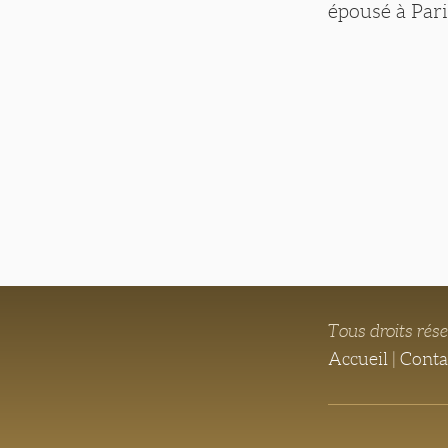
épousé à Paris
Tous droits rés
Accueil
|
Conta