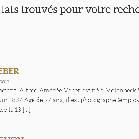
ltats trouvés pour votre rech
VEBER
phie
gociant, Alfred Amédée Veber est né à Molenbeck 
juin 1837.Agé de 27 ans, il est photographe (employ
e le 13 [...]