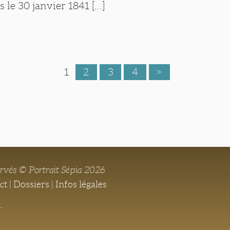
 le 30 janvier 1841 [...]
1
2
3
4
>
ervés © Portrait Sépia 2026
ct
|
Dossiers
|
Infos légales