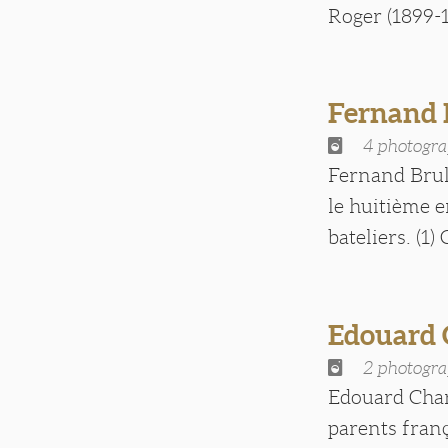
Roger (1899-1
Fernand
4 photogra
Fernand Bruli
le huitième 
bateliers. (1) C
Edouard
2 photogra
Edouard Charl
parents franç