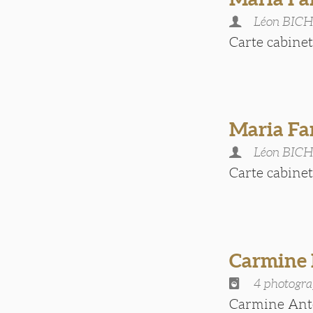
Léon BIC
Carte cabinet [
Maria Far
Léon BIC
Carte cabinet [
Carmin
4 photogra
Carmine Anto