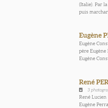
(Italie). Par
puis marchand 
Eugène P
Eugène Consta
père Eugène 
Eugène Consta
René PE
3 photogra
René Lucien P
Eugène Perra