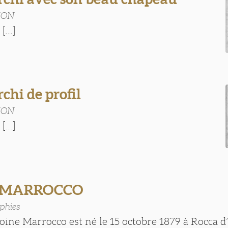
HON
...]
chi de profil
HON
...]
e MARROCCO
phies
ine Marrocco est né le 15 octobre 1879 à Rocca 