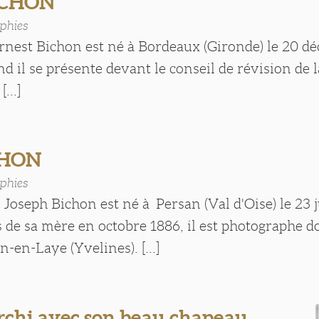
BICHON
phies
Ernest Bichon est né à Bordeaux (Gironde) le 20 d
d il se présente devant le conseil de révision de la
...]
CHON
phies
Joseph Bichon est né à Persan (Val d'Oise) le 23 ju
 de sa mère en octobre 1886, il est photographe d
-en-Laye (Yvelines). [...]
rchi avec son beau chapeau