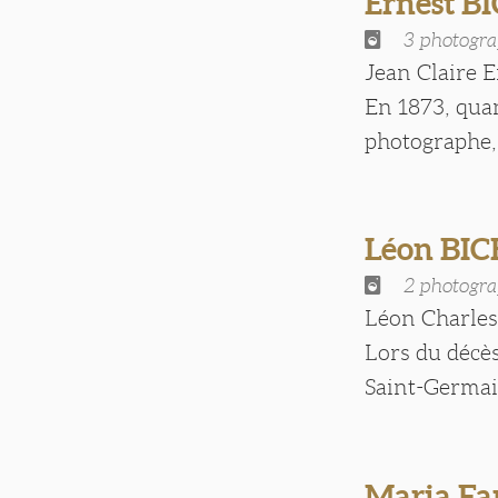
Ernest 
3 photogra
Jean Claire 
En 1873, quan
photographe, [
Léon BI
2 photogra
Léon Charles 
Lors du décès
Saint-Germain
Maria Fa