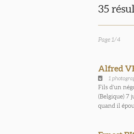
35 résu
Page 1/4
Alfred 
1 photogra
Fils d’un né
(Belgique) 7 
quand il épous