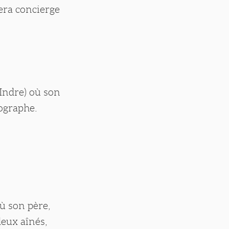
sera concierge
Indre) où son
ographe.
où son père,
eux aînés,