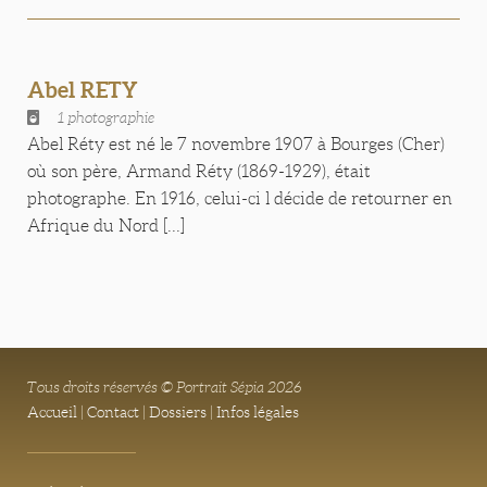
Abel RETY
1 photographie
Abel Réty est né le 7 novembre 1907 à Bourges (Cher)
où son père, Armand Réty (1869-1929), était
photographe. En 1916, celui-ci l décide de retourner en
Afrique du Nord [...]
Tous droits réservés © Portrait Sépia 2026
Accueil
|
Contact
|
Dossiers
|
Infos légales