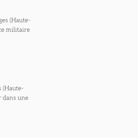
oges (Haute-
e militaire
s (Haute-
r dans une