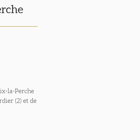
erche
eix-la-Perche
dier (2) et de