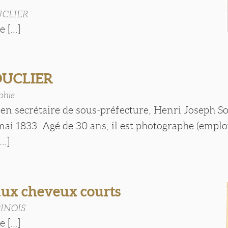
UCLIER
 [...]
OUCLIER
phie
ien secrétaire de sous-préfecture, Henri Joseph So
 mai 1833. Agé de 30 ans, il est photographe (emplo
..]
x cheveux courts
PINOIS
 [...]