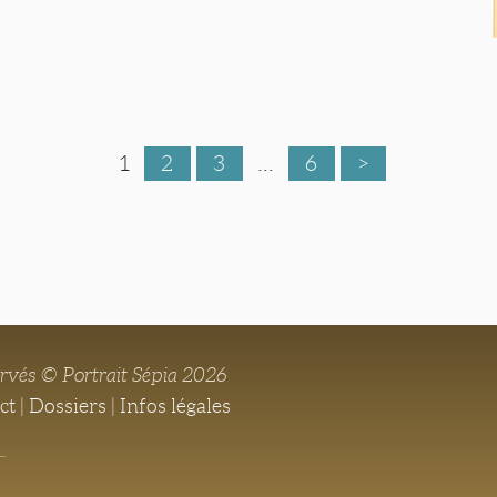
1
2
3
...
6
>
ervés © Portrait Sépia 2026
ct
|
Dossiers
|
Infos légales