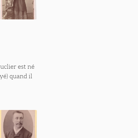
uclier est né
yé) quand il