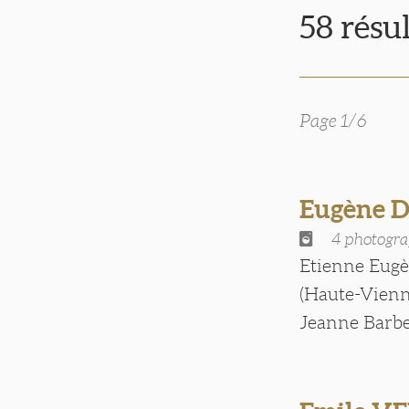
58 résu
Page 1/6
Eugène 
4 photogra
Etienne Eugèn
(Haute-Vienne
Jeanne Barbes