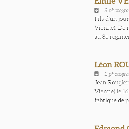
Emile V
8 photogra
Fils d’un jou
Vienne). De n
au 8e régiment
Léon RO
2 photogra
Jean Rougier
Vienne) le 1
fabrique de po
Edmond 