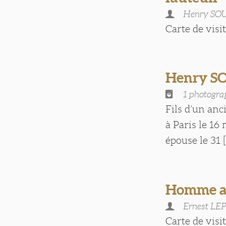
Henry SO
Carte de visite
Henry S
1 photogra
Fils d’un anc
à Paris le 16
épouse le 31 [.
Homme au
Ernest LE
Carte de visite