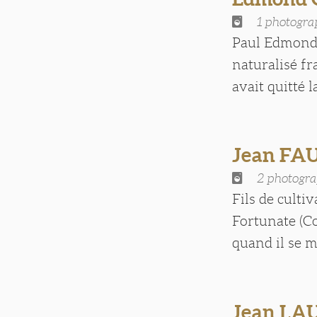
1 photogra
Paul Edmond G
naturalisé f
avait quitté l
Jean FA
2 photogra
Fils de culti
Fortunate (Co
quand il se ma
Jean LA