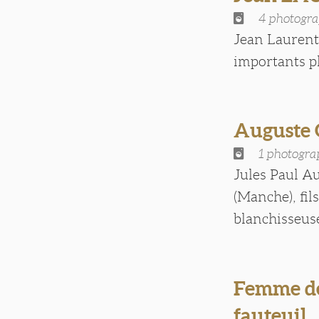
4 photogra
Jean Laurent
importants ph
Auguste
1 photogra
Jules Paul Au
(Manche), fi
blanchisseuse,
Femme de
fauteuil