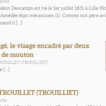
phies
éon Descamps est né le 1er juillet 1831 à Lille (N
Amédée était mécanicien (1). Comme son père avant
nd il [...]
é, le visage encadré par deux
s de mouton
TROUILLET (TROUILLIET)
 [...]
 TROUILLET (TROUILLIET)
phie