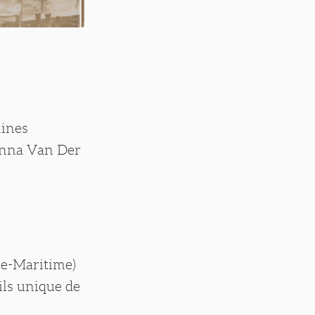
lines
 Anna Van Der
ne-Maritime)
ils unique de