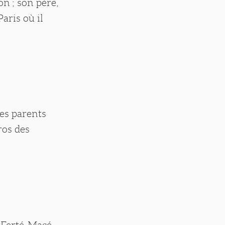
n ; son père,
aris où il
ses parents
ros des
 Ferté-Macé