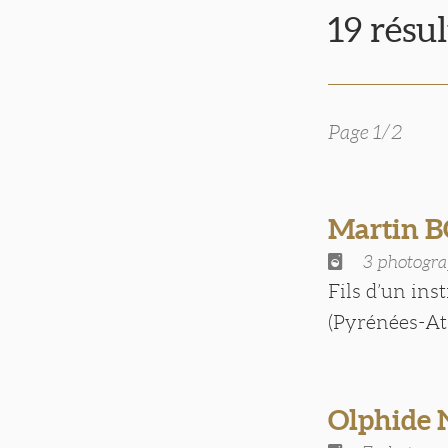
19 résu
Page 1/2
Martin 
3 photogra
Fils d’un ins
(Pyrénées-Atla
Olphide