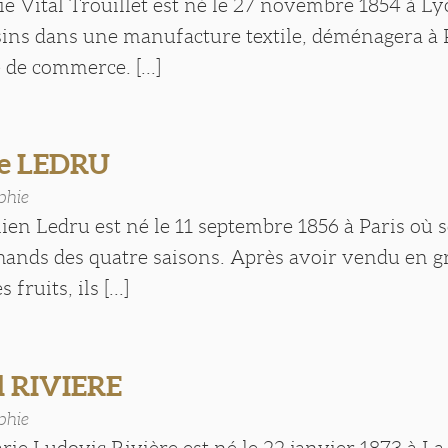
 Vital Trouillet est né le 27 novembre 1854 à Lyo
sins dans une manufacture textile, déménagera à P
de commerce. [...]
le LEDRU
phie
ien Ledru est né le 11 septembre 1856 à Paris où 
hands des quatre saisons. Après avoir vendu en g
fruits, ils [...]
 RIVIERE
phie
e Ludovic Rivière est né le 22 janvier 1873 à La