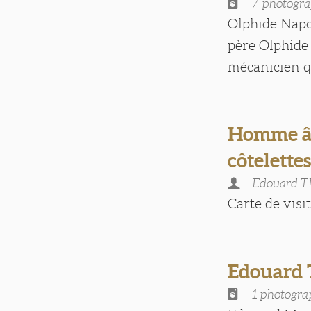
7 photogra
Olphide Napol
père Olphide 
mécanicien qua
Homme âg
côtelette
Edouard 
Carte de visite
Edouard
1 photogra