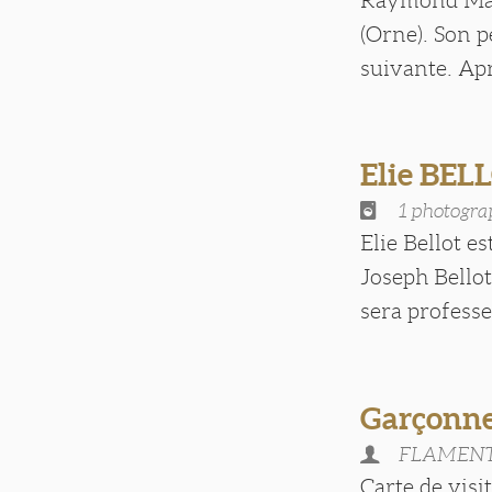
(Orne). Son p
suivante. Apr
Elie BEL
1 photogra
Elie Bellot 
Joseph Bellot
sera professe
Garçonne
FLAMEN
Carte de visite