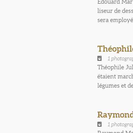
Edouard Marie
liseur de des
sera employé 
Théophi
1 photogra
Théophile Jul
étaient marc
légumes et des 
Raymond
1 photogra
Raymond Mari