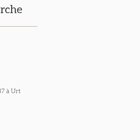
erche
37 à Urt