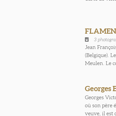
FLAMEN
3 photogra
Jean Françoi
(Belgique). L
Meulen. Le co
Georges
Georges Victo
où son père é
veuve, il est d