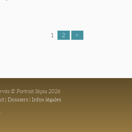
1
2
>
ervés © Portrait Sépia 2026
ct
|
Dossiers
|
Infos légales