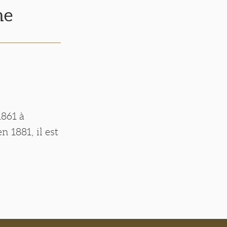
he
1861 à
n 1881, il est