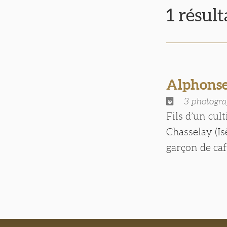
1 résul
Alphons
3 photogra
Fils d’un cul
Chasselay (Is
garçon de café 