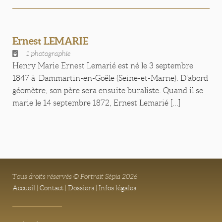
Ernest LEMARIE
1 photographie
Henry Marie Ernest Lemarié est né le 3 septembre
1847 à Dammartin-en-Goële (Seine-et-Marne). D'abord
géomètre, son père sera ensuite buraliste. Quand il se
marie le 14 septembre 1872, Ernest Lemarié [...]
Tous droits réservés © Portrait Sépia 2026
Accueil
|
Contact
|
Dossiers
|
Infos légales