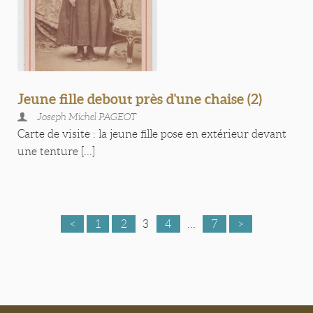
Jeune fille debout près d'une chaise (2)
Joseph Michel PAGEOT
Carte de visite : la jeune fille pose en extérieur devant
une tenture [...]
<
1
2
3
4
...
7
>