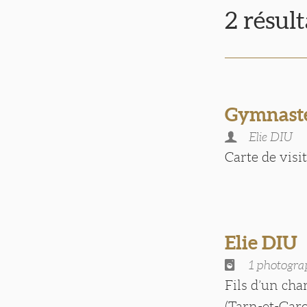
2 résul
Gymnaste
Elie DIU
Carte de visite
Elie DIU
1 photogra
Fils d’un cha
(Tarn-et-Garo