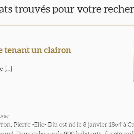
tats trouvés pour votre reche
 tenant un clairon
 [...]
phie
rron, Pierre -Elie- Diu est né le 8 janvier 1864 à C
nne). Dans ce bourg de 900 habitants, il a été coi