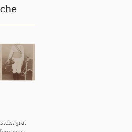
rche
astelsagrat
ffeur mais