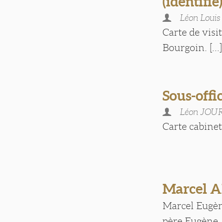
(identifié
Léon Loui
Carte de visi
Bourgoin. [...
Sous-offi
Léon JO
Carte cabinet [
Marcel
Marcel Eugène
père Eugène A