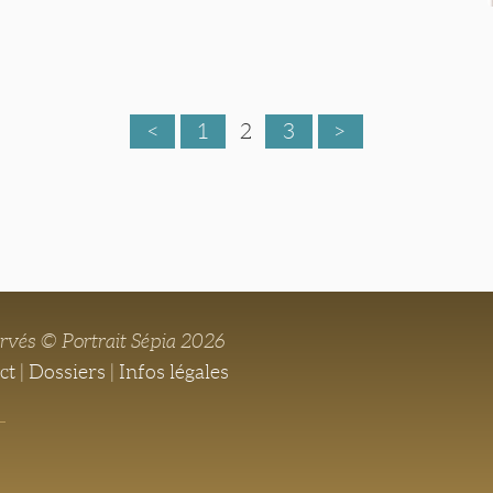
<
1
2
3
>
ervés © Portrait Sépia 2026
ct
|
Dossiers
|
Infos légales