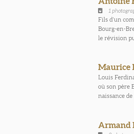
Antoine
1 photogra
Fils d’un com
Bourg-en-Bres
le révision pu
Maurice
Louis Ferdin
où son père E
naissance de 
Armand