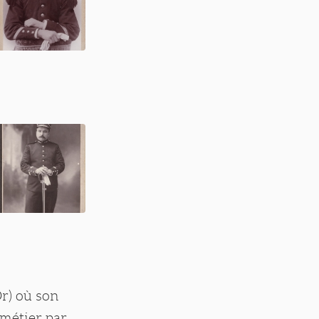
Or) où son
 métier par