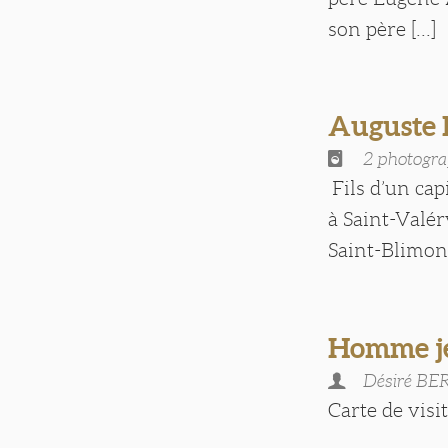
son père [...]
Auguste
2 photogra
Fils d’un cap
à Saint-Valé
Saint-Blimont 
Homme j
Désiré B
Carte de visite