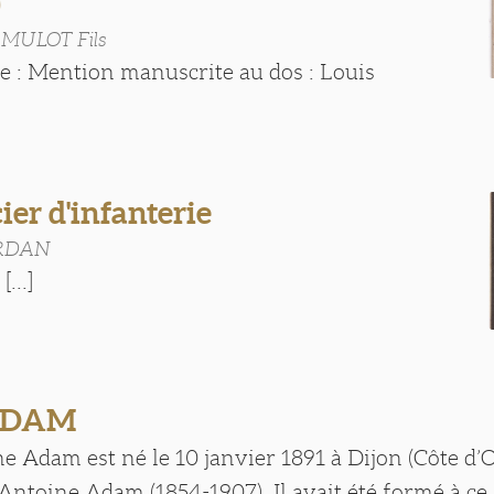
)
s MULOT Fils
te : Mention manuscrite au dos : Louis
]
cier d'infanterie
URDAN
...]
 ADAM
 Adam est né le 10 janvier 1891 à Dijon (Côte d’
ntoine Adam (1854-1907). Il avait été formé à ce