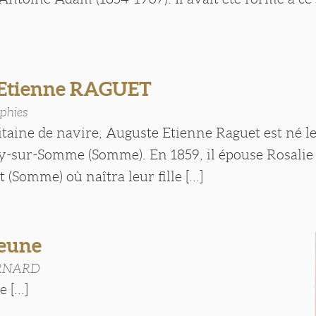
 Etienne RAGUET
phies
itaine de navire, Auguste Etienne Raguet est né l
ry-sur-Somme (Somme). En 1859, il épouse Rosalie
(Somme) où naîtra leur fille [...]
eune
ERNARD
 [...]