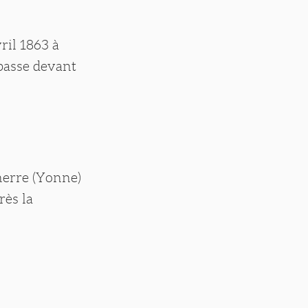
ril 1863 à
 passe devant
nerre (Yonne)
rès la