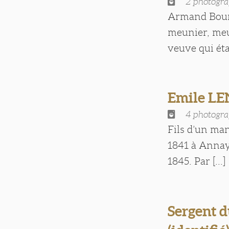
2 photogra
Armand Bourg
meunier, meur
veuve qui était
Emile L
4 photogra
Fils d’un man
1841 à Annay-
1845. Par [...]
Sergent d