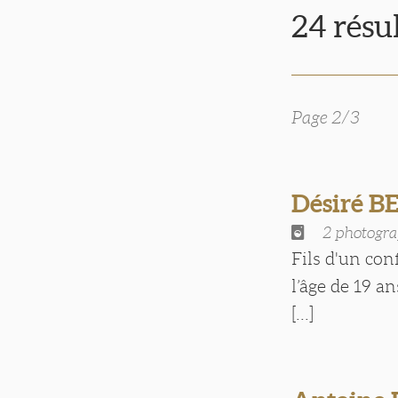
24 résu
Page 2/3
Désiré 
2 photogra
Fils d'un con
l’âge de 19 a
[...]