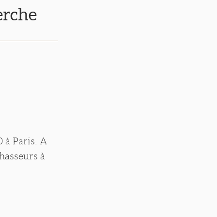
erche
0 à Paris. A
chasseurs à