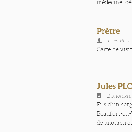
médecine, déc
Prêtre
Jules PLO
Carte de visite
Jules PL
2 photogra
Fils d’un ser
Beaufort-en-
de kilomètres 