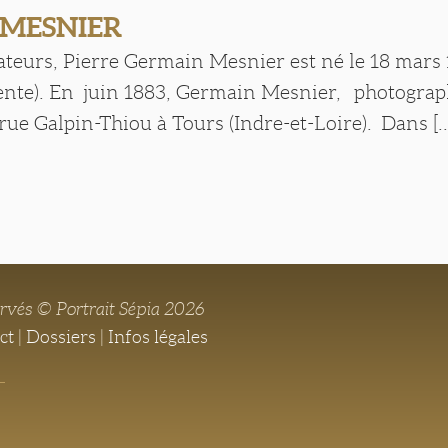
 MESNIER
vateurs, Pierre Germain Mesnier est né le 18 mars
ente). En juin 1883, Germain Mesnier, photograp
 rue Galpin-Thiou à Tours (Indre-et-Loire). Dans [..
ervés © Portrait Sépia 2026
ct
|
Dossiers
|
Infos légales