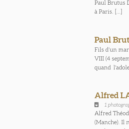
Paul Brutus Dé
à Paris. [...]
Paul Bru
Fils d’un mar
VIII (4 septem
quand l'adole
Alfred L
1 photogra
Alfred Théodo
(Manche). Il 