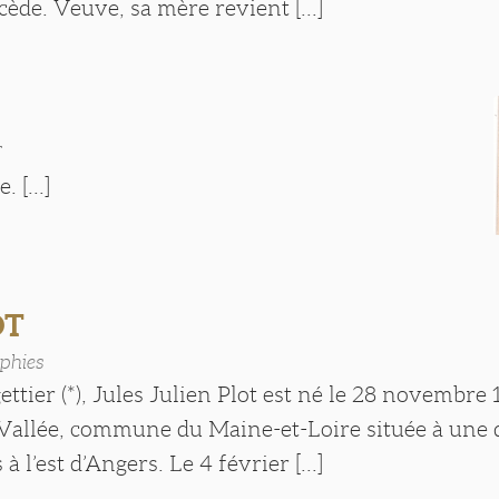
ède. Veuve, sa mère revient [...]
T
. [...]
OT
phies
gettier (*), Jules Julien Plot est né le 28 novembre 
Vallée, commune du Maine-et-Loire située à une
à l’est d’Angers. Le 4 février [...]