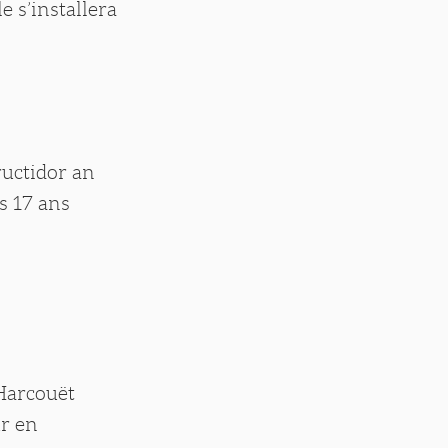
le s’installera
ructidor an
es 17 ans
-Harcouët
ur en