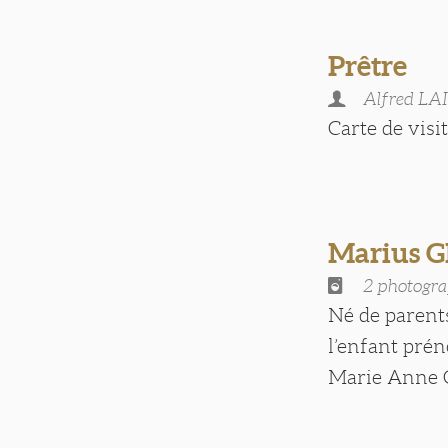
Prêtre
Alfred LA
Carte de visite
Marius
2 photogra
Né de parent
l’enfant pré
Marie Anne Gr