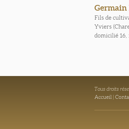
Germain
Fils de culti
Yviers (Char
domicilié 16,
Tous droits rés
Accueil
|
Conta