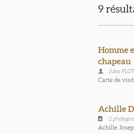
9 résul
Homme en
chapeau
Jules PLO
Carte de visite
Achille 
2 photogra
Achille Jose