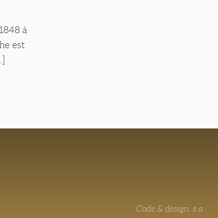
 1848 à
he est
.]
Code & design: s.a