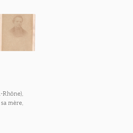
u-Rhône),
 sa mère,