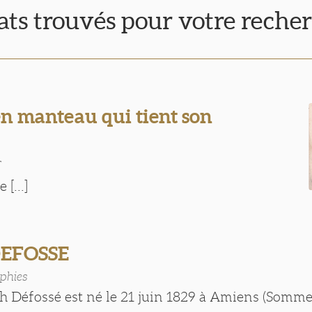
tats trouvés pour votre reche
 manteau qui tient son
T
 [...]
DEFOSSE
phies
ph Défossé est né le 21 juin 1829 à Amiens (Somme