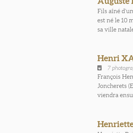
Auguste
Fils aîné d’u
est né le 10 
sa ville natal
Henri X
7 photogra
François Hen
Joncherets (E
viendra ensuit
Henriett