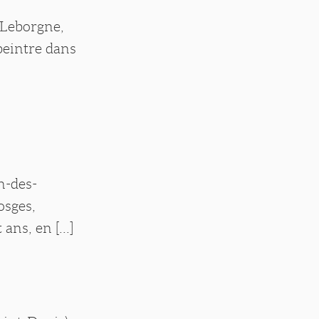
- Leborgne,
 peintre dans
n-des-
osges,
ans, en [...]