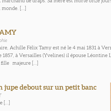
it marchand de draps. Sa mère est morte onze jour
 monde. [...]
 TAMY
phie
aire, Achille Félix Tamy est né le 4 mai 1831 à Ver
 1857, à Versailles (Yvelines) il épouse Léontine 
fille majeure [...]
 jupe debout sur un petit banc
T
 [...]