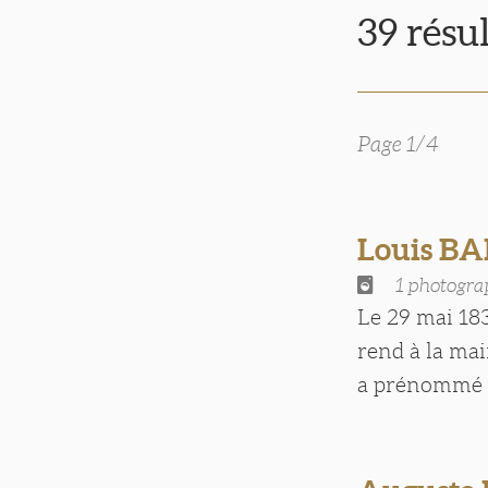
39 résu
Page 1/4
Louis B
1 photogra
Le 29 mai 183
rend à la mai
a prénommé [.