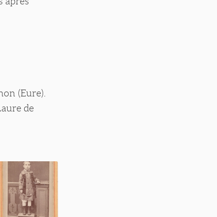
s après
non (Eure).
Laure de