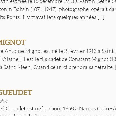
vin est née le 15 décembre 1913 à Pantin (Seine-S
onin Boivin (1871-1947), photographe, opérait dan
ts Ponts. Il y travaillera quelques années [...]
 MIGNOT
é Antoine Mignot est né le 2 février 1913 à Saint
-Vilaine). Il est le fils cadet de Constant Mignot (
 Saint-Méen. Quand celui-ci prendra sa retraite, [.
 GUEUDET
phie
d Gueudet est né le 5 août 1858 à Nantes (Loire-A