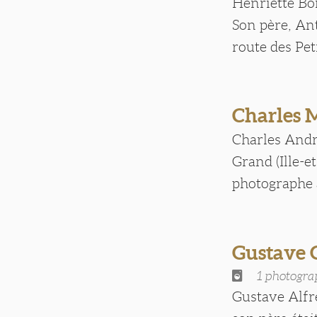
Henriette Boi
Son père, Ant
route des Peti
Charles
Charles Andr
Grand (Ille-et
photographe à
Gustave
1 photogra
Gustave Alfre