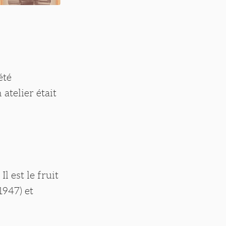
été
atelier était
l est le fruit
1947) et