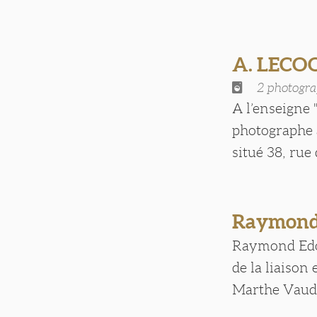
A. LECO
2 photogra
A l’enseigne 
photographe à
situé 38, rue 
Raymond
Raymond Edoua
de la liaison
Marthe Vaudoi