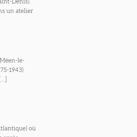
aint-Denis).
s un atelier
-Méen-le-
1875-1943)
..]
tlantique) où