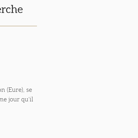
erche
n (Eure), se
e jour qu’il