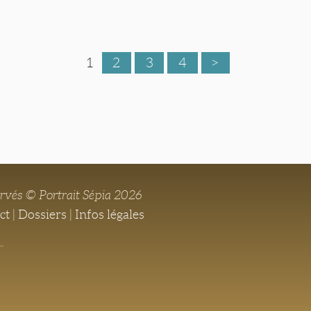
1
2
3
4
>
ervés © Portrait Sépia 2026
ct
|
Dossiers
|
Infos légales