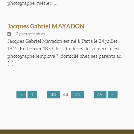
photographe, métier [...]
Jacques Gabriel MAYADON
2 photographies
Jacques Gabriel Mayadon est né à Paris le 24 juillet
1845. En février 1873, lors du décès de sa mère, il est
photographe (employé ?) domiclié chez ses parents au
[...]
<
1
...
43
44
45
...
49
>