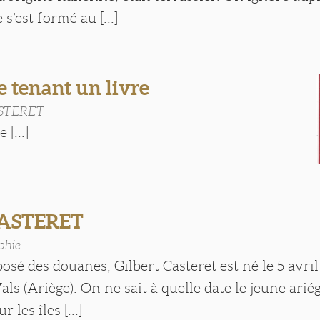
’est formé au [...]
le tenant un livre
ASTERET
 [...]
CASTERET
phie
posé des douanes, Gilbert Casteret est né le 5 avril
ls (Ariège). On ne sait à quelle date le jeune ariég
les îles [...]