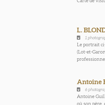
Carte de visite
L. BLON
1 photogra
Le portrait c
(Lot-et-Garo
professionnel 
Antoine
6 photogra
Antoine Guill
où son père, 