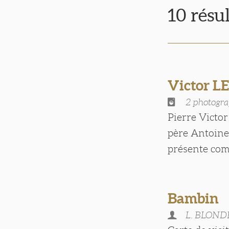
10 résu
Victor L
2 photogra
Pierre Victor
père Antoine 
présente comm
Bambin
L. BLOND