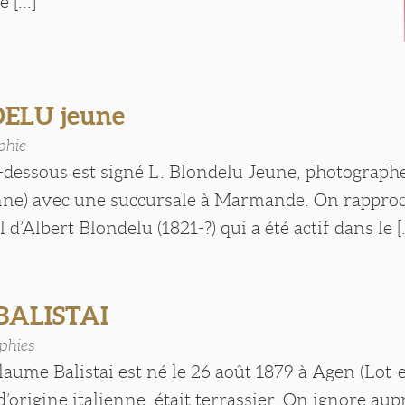
 [...]
DELU jeune
phie
i-dessous est signé L. Blondelu Jeune, photograp
nne) avec une succursale à Marmande. On rapproc
d’Albert Blondelu (1821-?) qui a été actif dans le [..
 BALISTAI
phies
aume Balistai est né le 26 août 1879 à Agen (Lot
d’origine italienne, était terrassier. On ignore aup