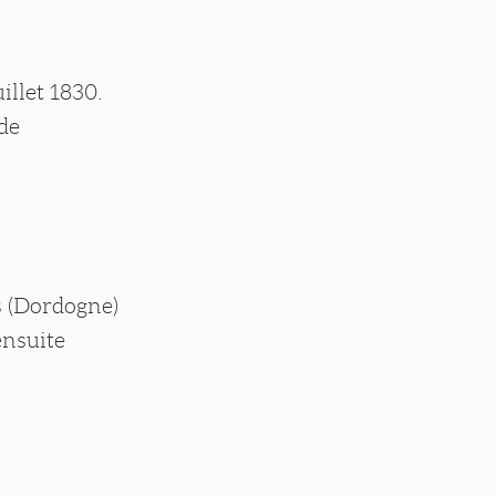
illet 1830.
de
s (Dordogne)
ensuite