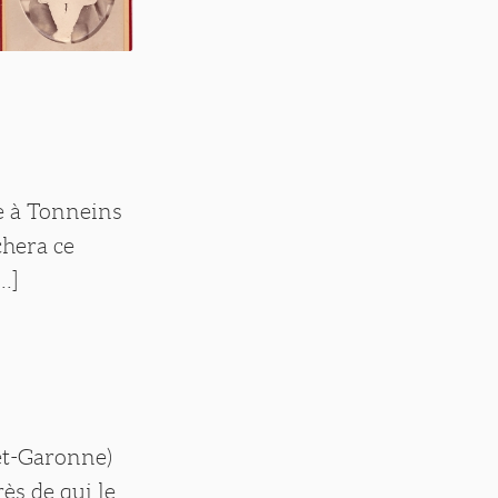
he à Tonneins
hera ce
.]
-et-Garonne)
rès de qui le