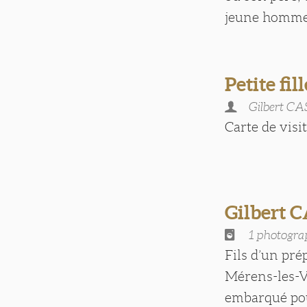
jeune homme s
Petite fil
Gilbert C
Carte de visite
Gilbert 
1 photogra
Fils d’un pré
Mérens-les-Va
embarqué pour 