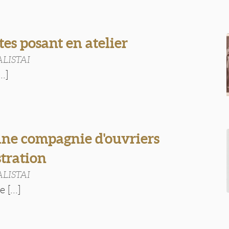
tes posant en atelier
ALISTAI
..]
une compagnie d'ouvriers
tration
ALISTAI
 [...]