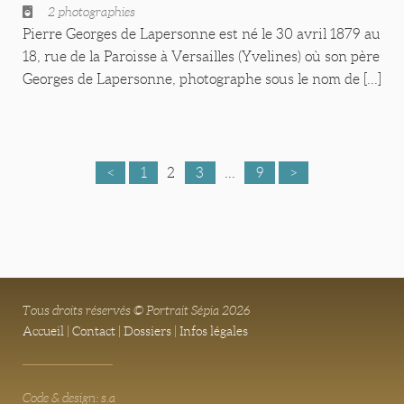
2 photographies
Pierre Georges de Lapersonne est né le 30 avril 1879 au
18, rue de la Paroisse à Versailles (Yvelines) où son père
Georges de Lapersonne, photographe sous le nom de [...]
<
1
2
3
...
9
>
Tous droits réservés © Portrait Sépia 2026
Accueil
|
Contact
|
Dossiers
|
Infos légales
Code & design: s.a