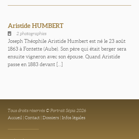
Aristide HUMBERT
2 photographies
Joseph Théophile Aristide Humbert est né le 23 août
1863 à Fontette (Aube). Son père qui était berger sera
ensuite vigneron avec son épouse. Quand Aristide
passe en 1883 devant [...]
Tous droits réservés © Portrait Sépia 2026
Accueil
|
Contact
|
Dossiers
|
Infos légales