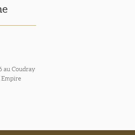
he
46 au Coudray
nd Empire