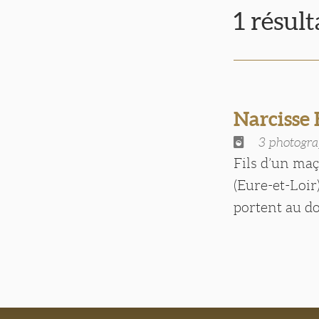
1 résul
Narcisse
3 photogra
Fils d’un ma
(Eure-et-Loir
portent au dos 