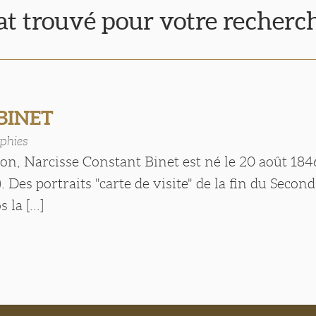
tat trouvé pour votre recherc
 BINET
phies
çon, Narcisse Constant Binet est né le 20 août 18
). Des portraits "carte de visite" de la fin du Seco
la [...]