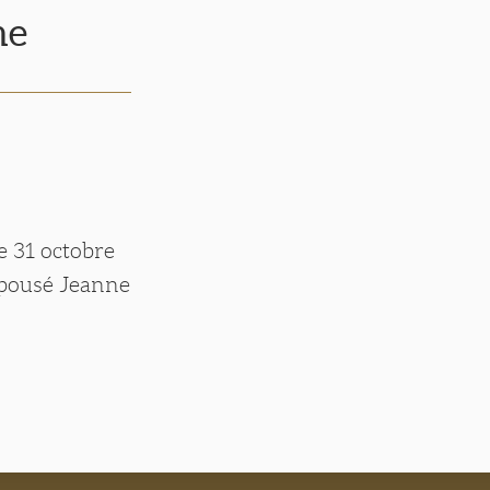
he
e 31 octobre
 épousé Jeanne