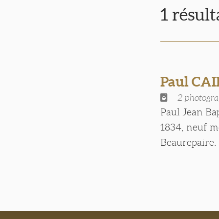
1 résul
Paul CA
2 photogra
Paul Jean Bap
1834, neuf mo
Beaurepaire. 