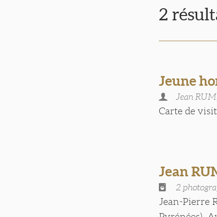
2 résul
Jeune ho
Jean RU
Carte de visite
Jean R
2 photogra
Jean-Pierre 
Pyrénées). Av