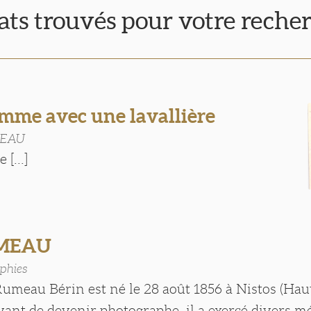
tats trouvés pour votre reche
mme avec une lavallière
MEAU
 [...]
UMEAU
phies
Rumeau Bérin est né le 28 août 1856 à Nistos (Hau
ant de devenir photographe, il a exercé divers mé