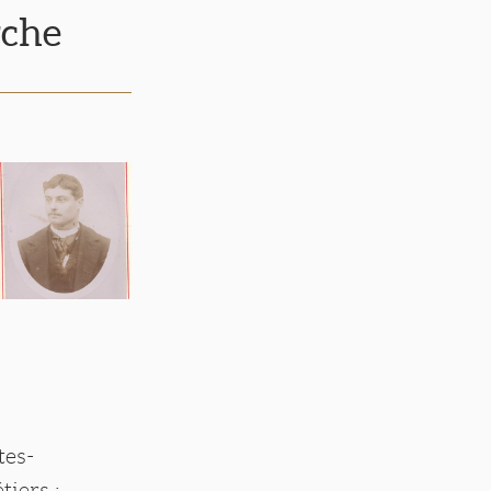
rche
tes-
tiers :