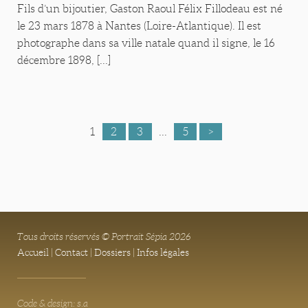
Fils d’un bijoutier, Gaston Raoul Félix Fillodeau est né
le 23 mars 1878 à Nantes (Loire-Atlantique). Il est
photographe dans sa ville natale quand il signe, le 16
décembre 1898, [...]
1
2
3
...
5
>
Tous droits réservés © Portrait Sépia 2026
Accueil
|
Contact
|
Dossiers
|
Infos légales
Code & design: s.a