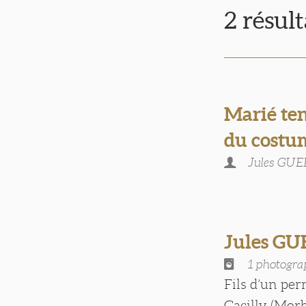
2 résul
Marié ten
du costu
Jules GU
Jules G
1 photogra
Fils d’un per
Gacilly (Morb