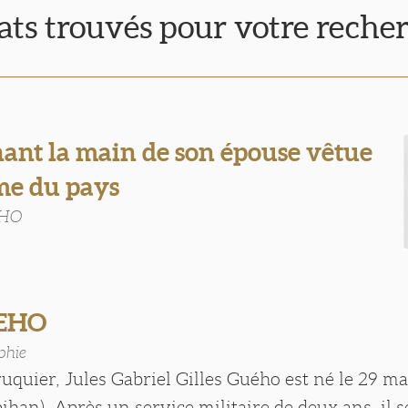
tats trouvés pour votre reche
ant la main de son épouse vêtue
me du pays
EHO
UEHO
phie
ruquier, Jules Gabriel Gilles Guého est né le 29 m
ihan). Après un service militaire de deux ans, il se