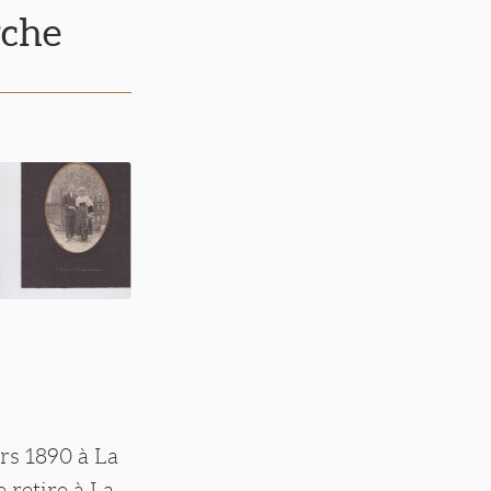
rche
ars 1890 à La
 retire à La